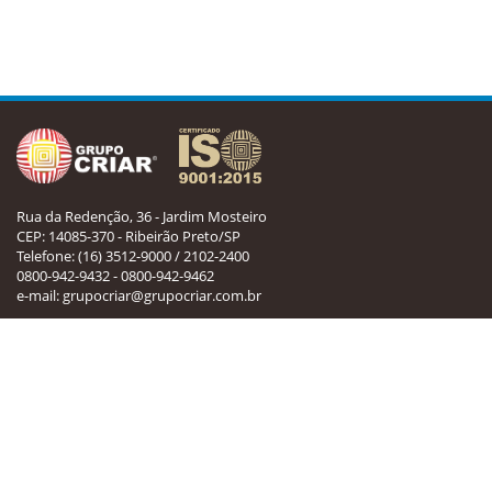
Rua da Redenção, 36 - Jardim Mosteiro
CEP: 14085-370 - Ribeirão Preto/SP
Telefone:
(16) 3512-9000
/
2102-2400
0800-942-9432
-
0800-942-9462
e-mail:
grupocriar@grupocriar.com.br
Mapa do Site
Home
Legislação
Contato