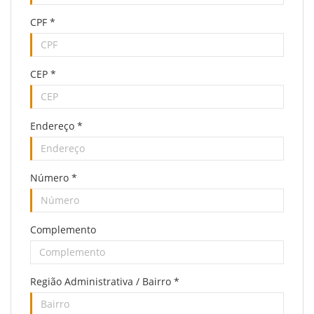
CPF
*
CEP
*
Endereço
*
Número
*
Complemento
Região Administrativa / Bairro
*