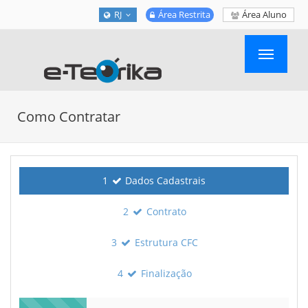
RJ
Área Restrita
Área Aluno
Toggle
navigatio
Como Contratar
1
Dados Cadastrais
2
Contrato
3
Estrutura
CFC
4
Finalização