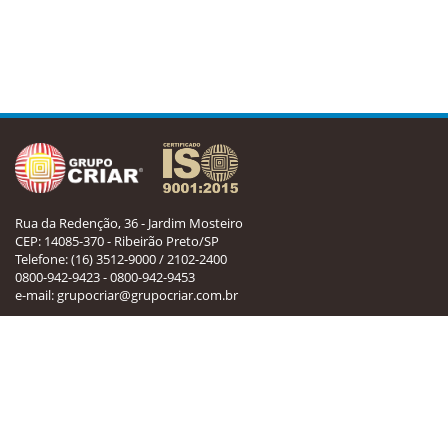
Rua da Redenção, 36 - Jardim Mosteiro
CEP: 14085-370 - Ribeirão Preto/SP
Telefone:
(16) 3512-9000
/
2102-2400
0800-942-9423 - 0800-942-9453
e-mail:
grupocriar@grupocriar.com.br
Mapa do Site
Home
Legislação