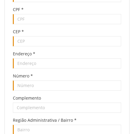
CPF
*
CEP
*
Endereço
*
Número
*
Complemento
Região Administrativa / Bairro
*