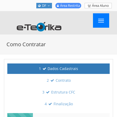
DF
Área Restrita
Área Aluno
Toggle
navigatio
Como Contratar
1
Dados Cadastrais
2
Contrato
3
Estrutura
CFC
4
Finalização